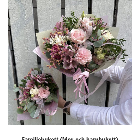
Familjebukett (Mor-och barnbukett)