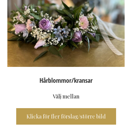
Hårblommor/kransar
Välj mellan
Klicka för fler förslag/större bild